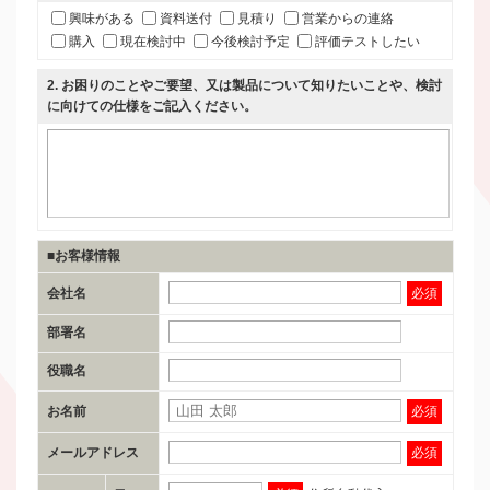
興味がある
資料送付
見積り
営業からの連絡
購入
現在検討中
今後検討予定
評価テストしたい
2
. お困りのことやご要望、又は製品について知りたいことや、検討
に向けての仕様をご記入ください。
■お客様情報
会社名
必須
部署名
役職名
お名前
必須
メールアドレス
必須